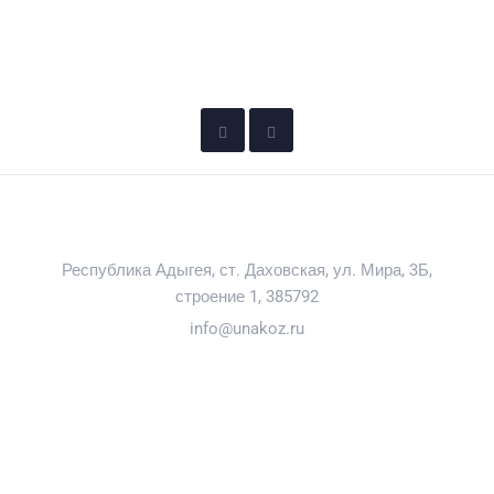
Уна-Коз
Бутик отель в горах Адыгеи
88002340464
Республика Адыгея, ст. Даховская, ул. Мира, 3Б,
строение 1, 385792
info@unakoz.ru
УСЛУГИ