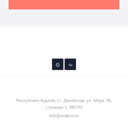
Уна-Коз
Бутик отель в горах Адыгеи
88002340464
Республика Адыгея, ст. Даховская, ул. Мира, 3Б,
строение 1, 385792
info@unakoz.ru